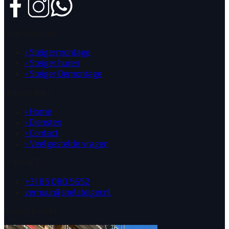
Onze diensten
› Steigermontage
› Steiger huren
› Steiger Demontage
Nuttige links
› Home
› Diensten
› Contact
› Veelgestelde vragen
CONTACT
+31 85 080 5652
verhuur@snelsteiger.nl
Recent bericht