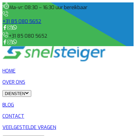
Ma-vr: 08:30 – 16:30 uur bereikbaar
+31 85 080 5652
+31 85 080 5652
HOME
OVER ONS
DIENSTEN
BLOG
CONTACT
VEELGESTELDE VRAGEN