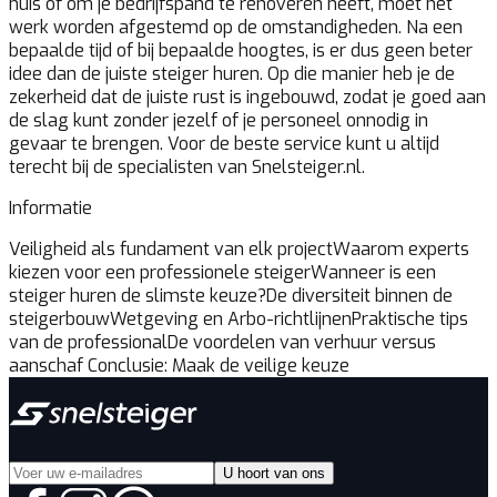
huis of om je bedrijfspand te renoveren heeft, moet het
werk worden afgestemd op de omstandigheden. Na een
bepaalde tijd of bij bepaalde hoogtes, is er dus geen beter
idee dan de juiste steiger huren. Op die manier heb je de
zekerheid dat de juiste rust is ingebouwd, zodat je goed aan
de slag kunt zonder jezelf of je personeel onnodig in
gevaar te brengen. Voor de beste service kunt u altijd
terecht bij de specialisten van Snelsteiger.nl.
Informatie
Veiligheid als fundament van elk project
Waarom experts
kiezen voor een professionele steiger
Wanneer is een
steiger huren de slimste keuze?
De diversiteit binnen de
steigerbouw
Wetgeving en Arbo-richtlijnen
Praktische tips
van de professional
De voordelen van verhuur versus
aanschaf
Conclusie: Maak de veilige keuze
U hoort van ons