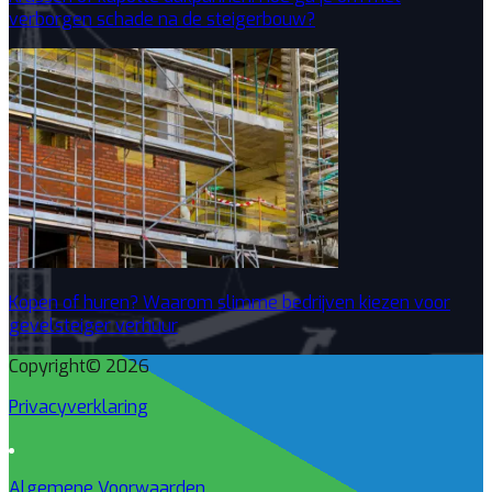
verborgen schade na de steigerbouw?
Kopen of huren? Waarom slimme bedrijven kiezen voor
gevelsteiger verhuur
Copyright© 2026
Privacyverklaring
Algemene Voorwaarden