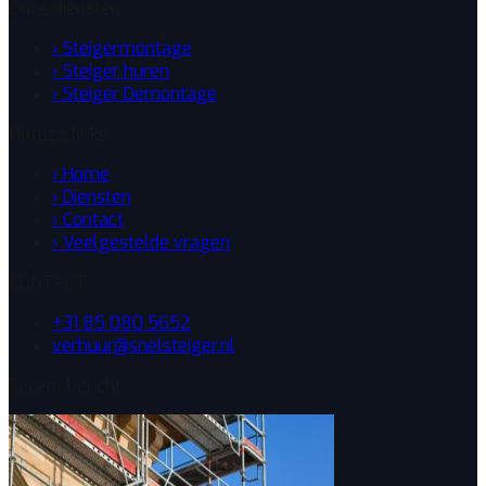
Onze diensten
› Steigermontage
› Steiger huren
› Steiger Demontage
Nuttige links
› Home
› Diensten
› Contact
› Veelgestelde vragen
CONTACT
+31 85 080 5652
verhuur@snelsteiger.nl
Recent bericht