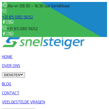
Ma-vr: 08:30 – 16:30 uur bereikbaar
+31 85 080 5652
+31 85 080 5652
HOME
OVER ONS
DIENSTEN
BLOG
CONTACT
VEELGESTELDE VRAGEN