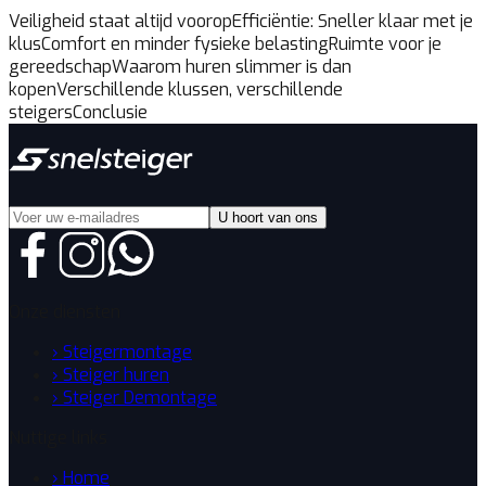
Veiligheid staat altijd voorop
Efficiëntie: Sneller klaar met je
klus
Comfort en minder fysieke belasting
Ruimte voor je
gereedschap
Waarom huren slimmer is dan
kopen
Verschillende klussen, verschillende
steigers
Conclusie
U hoort van ons
Onze diensten
› Steigermontage
› Steiger huren
› Steiger Demontage
Nuttige links
› Home