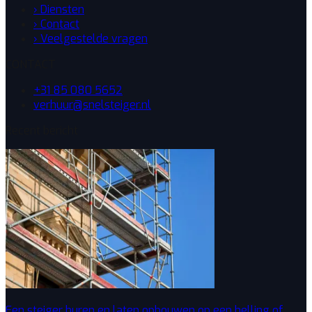
› Diensten
› Contact
› Veelgestelde vragen
CONTACT
+31 85 080 5652
verhuur@snelsteiger.nl
Recent bericht
Een steiger huren en laten opbouwen op een helling of