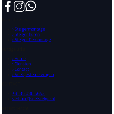
Onze diensten
› Steigermontage
› Steiger huren
› Steiger Demontage
Nuttige links
› Home
› Diensten
› Contact
› Veelgestelde vragen
CONTACT
+31 85 080 5652
verhuur@snelsteiger.nl
Recent bericht