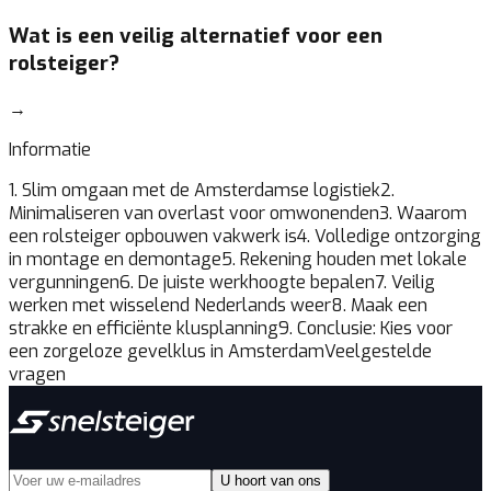
Wat is een veilig alternatief voor een
rolsteiger?
→
Informatie
1. Slim omgaan met de Amsterdamse logistiek
2.
Minimaliseren van overlast voor omwonenden
3. Waarom
een rolsteiger opbouwen vakwerk is
4. Volledige ontzorging
in montage en demontage
5. Rekening houden met lokale
vergunningen
6. De juiste werkhoogte bepalen
7. Veilig
werken met wisselend Nederlands weer
8. Maak een
strakke en efficiënte klusplanning
9. Conclusie: Kies voor
een zorgeloze gevelklus in Amsterdam
Veelgestelde
vragen
U hoort van ons