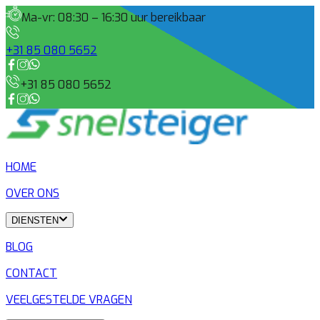
Ma-vr: 08:30 – 16:30 uur bereikbaar
+31 85 080 5652
+31 85 080 5652
HOME
OVER ONS
DIENSTEN
BLOG
CONTACT
VEELGESTELDE VRAGEN