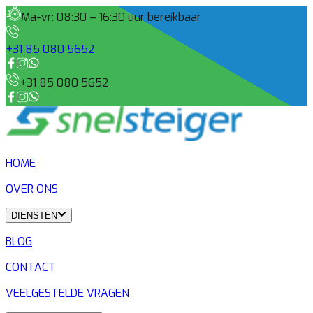
Ma-vr: 08:30 – 16:30 uur bereikbaar
+31 85 080 5652
+31 85 080 5652
HOME
OVER ONS
DIENSTEN
BLOG
CONTACT
VEELGESTELDE VRAGEN