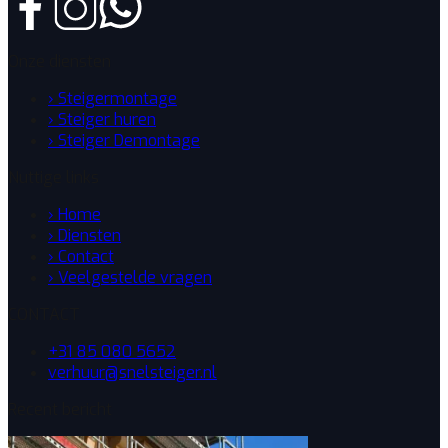
Onze diensten
› Steigermontage
› Steiger huren
› Steiger Demontage
Nuttige links
› Home
› Diensten
› Contact
› Veelgestelde vragen
CONTACT
+31 85 080 5652
verhuur@snelsteiger.nl
Recent bericht